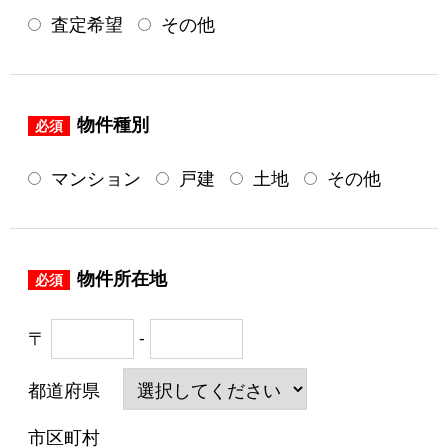
査定希望
その他
物件種別
必須
マンション
戸建
土地
その他
物件所在地
必須
〒
-
都道府県
市区町村