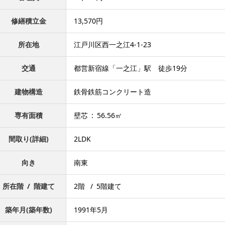
修繕積立金
13,570円
所在地
江戸川区西一之江4-1-23
交通
都営新宿線「一之江」駅 徒歩19分
建物構造
鉄骨鉄筋コンクリート造
専有面積
壁芯 : 56.56㎡
間取り(詳細)
2LDK
向き
南東
所在階 / 階建て
2階 / 5階建て
築年月(築年数)
1991年5月