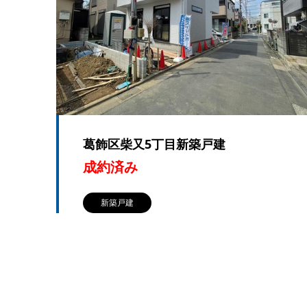
葛飾区柴又5丁目新築戸建
成約済み
新築戸建