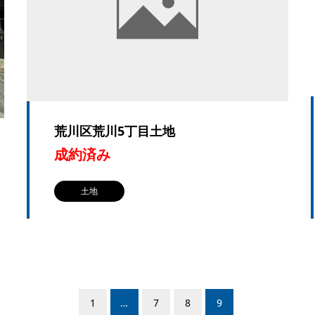
荒川区荒川5丁目土地
成約済み
土地
1
…
7
8
9