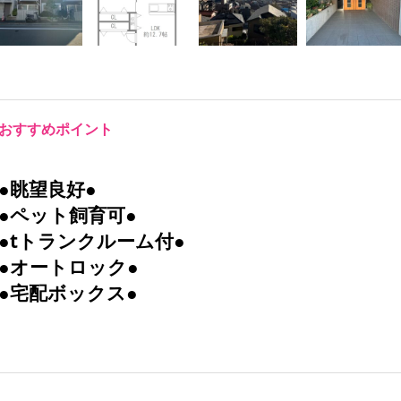
おすすめポイント
●眺望良好●
●ペット飼育可●
●tトランクルーム付●
●オートロック●
●宅配ボックス●