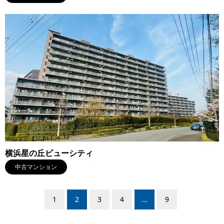
横浜星の丘ビューシティ
中古マンション
1
2
3
4
…
9